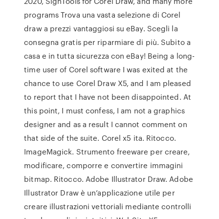
2020, SignTools for Corel Draw, and many more
programs Trova una vasta selezione di Corel
draw a prezzi vantaggiosi su eBay. Scegli la
consegna gratis per riparmiare di più. Subito a
casa e in tutta sicurezza con eBay! Being a long-
time user of Corel software I was exited at the
chance to use Corel Draw X5, and I am pleased
to report that I have not been disappointed. At
this point, I must confess, I am not a graphics
designer and as a result I cannot comment on
that side of the suite. Corel x5 ita. Ritocco.
ImageMagick. Strumento freeware per creare,
modificare, comporre e convertire immagini
bitmap. Ritocco. Adobe Illustrator Draw. Adobe
Illustrator Draw è un’applicazione utile per
creare illustrazioni vettoriali mediante controlli