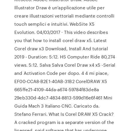
Illustrator Draw è un’applicazione utile per
creare illustrazioni vettoriali mediante controlli
touch semplici e intuitivi. WebSite X5
Evolution. 04/03/2017 · This video describes
you that how to install corel draw x5. Latest
Corel draw x3 Download, Install And tutorial
2019 - Duration: 5:12. HS Computer Ride 80,274
views. 5:12. Salva Salva Corel Draw x4 x5 -Serial
and Activation Code per dopo. 4 4 mi piace,
EF00-CCA8-B2E1-40AB-31B2 CorelDRAW X5
665ffe21-4109-44da-a674-59784f83de8a
29eb330d-4dc7-4834-8813-599d16e6f461 Mini
Guida Mach 3 Italiano CNC. Caricato da.
Stefano Ferrari. What Is Corel DRAW X5 Crack?
A cracked program is a separate version of the
licensed, paid software that has undergone