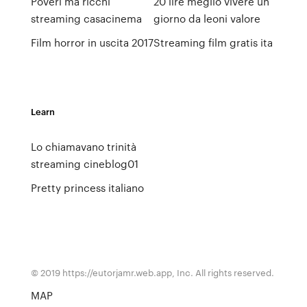
Poveri ma ricchi
20 lire meglio vivere un
streaming casacinema
giorno da leoni valore
Film horror in uscita 2017
Streaming film gratis ita
Learn
Lo chiamavano trinità
streaming cineblog01
Pretty princess italiano
© 2019 https://eutorjamr.web.app, Inc. All rights reserved.
MAP